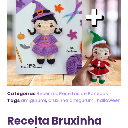
Categorias
Receitas
,
Receitas de Bonecas
Tags
amigurumi
,
bruxinha amigurumi
,
halloween
Receita Bruxinha