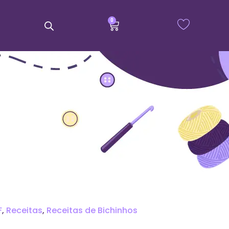
0
F
,
Receitas
,
Receitas de Bichinhos