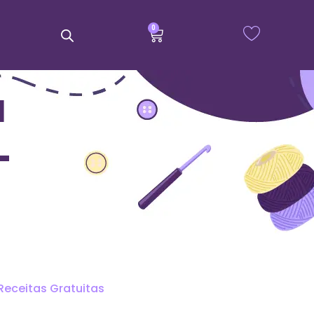
0
a
–
Receitas Gratuitas