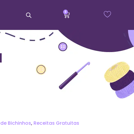
0
a
 de Bichinhos
,
Receitas Gratuitas