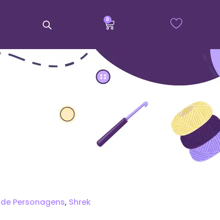
0
 de Personagens
,
Shrek