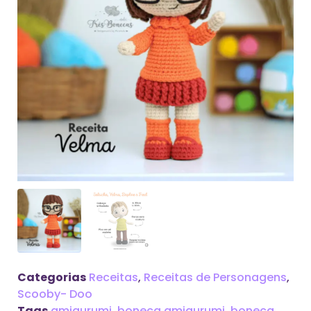
Categorias
Receitas
,
Receitas de Personagens
,
Scooby- Doo
Tags
amigurumi
,
boneca amigurumi
,
boneca